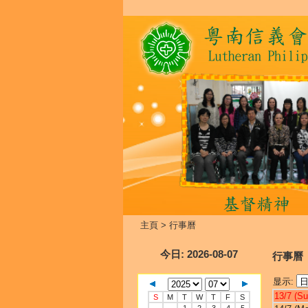
主頁
>
行事曆
今日
: 2026-08-07
行事曆
显示:
13/7 (Su
S
M
T
W
T
F
S