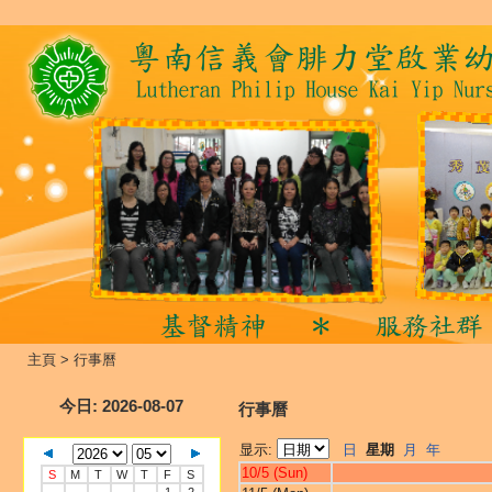
主頁
>
行事曆
今日
: 2026-08-07
行事曆
显示:
日
星期
月
年
10/5 (Sun)
S
M
T
W
T
F
S