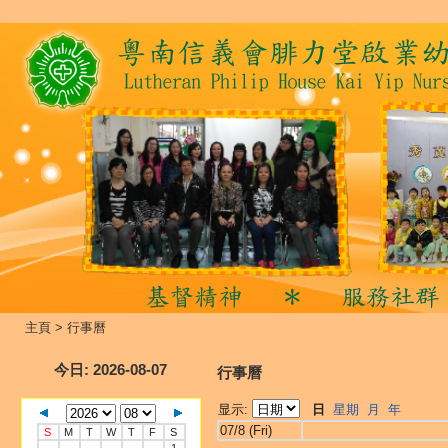
主頁
>
行事曆
今日
: 2026-08-07
行事曆
显示:
日
星期
月
年
07/8 (Fri)
S
M
T
W
T
F
S