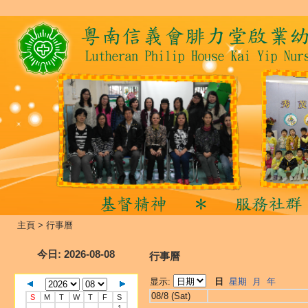
主頁
>
行事曆
今日
: 2026-08-08
行事曆
显示:
日
星期
月
年
08/8 (Sat)
S
M
T
W
T
F
S