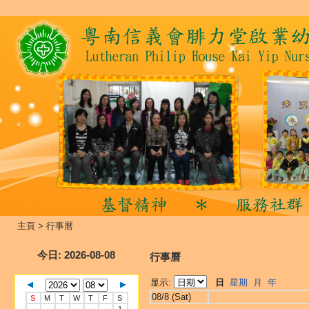
主頁
>
行事曆
今日
: 2026-08-08
行事曆
显示:
日
星期
月
年
08/8 (Sat)
S
M
T
W
T
F
S