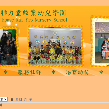
日
星期
月
年
t)