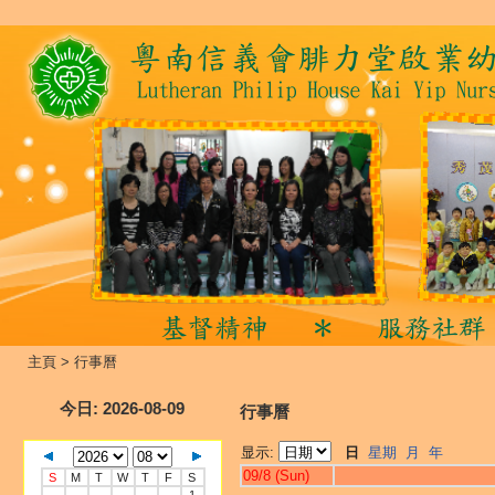
主頁
>
行事曆
今日
: 2026-08-09
行事曆
显示:
日
星期
月
年
09/8 (Sun)
S
M
T
W
T
F
S