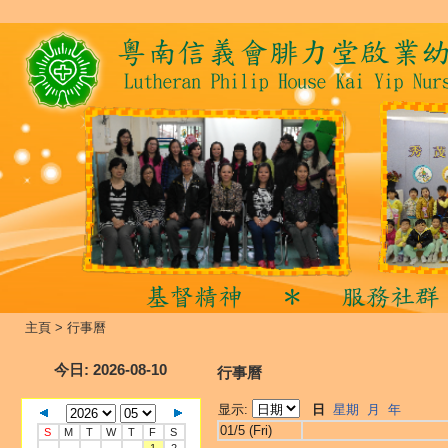
主頁
>
行事曆
今日
: 2026-08-10
行事曆
显示:
日
星期
月
年
01/5 (Fri)
S
M
T
W
T
F
S