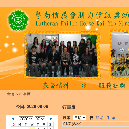
主頁
>
行事曆
今日
: 2026-08-09
行事曆
显示:
日
星期
月
年
01/7 (Wed)
S
M
T
W
T
F
S