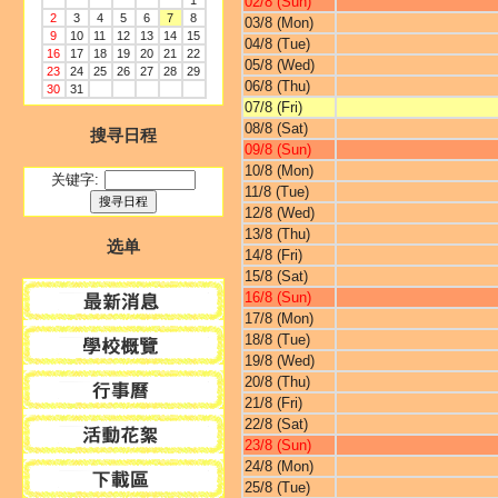
1
02/8 (Sun)
2
3
4
5
6
7
8
03/8 (Mon)
9
10
11
12
13
14
15
04/8 (Tue)
16
17
18
19
20
21
22
05/8 (Wed)
23
24
25
26
27
28
29
06/8 (Thu)
30
31
07/8 (Fri)
08/8 (Sat)
搜寻日程
09/8 (Sun)
10/8 (Mon)
关键字:
11/8 (Tue)
12/8 (Wed)
13/8 (Thu)
选单
14/8 (Fri)
15/8 (Sat)
16/8 (Sun)
17/8 (Mon)
18/8 (Tue)
19/8 (Wed)
20/8 (Thu)
21/8 (Fri)
22/8 (Sat)
23/8 (Sun)
24/8 (Mon)
25/8 (Tue)