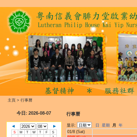
主頁
>
行事曆
今日
: 2026-08-07
行事曆
显示:
日
星期
月
年
01/8 (Sat)
S
M
T
W
T
F
S