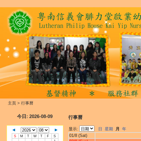
主頁
>
行事曆
今日
: 2026-08-09
行事曆
显示:
日
星期
月
年
01/8 (Sat)
S
M
T
W
T
F
S