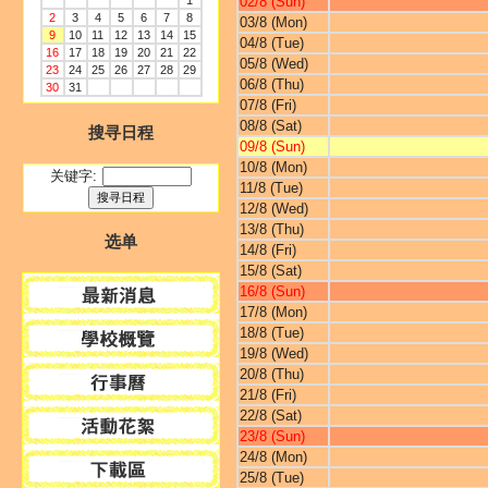
1
02/8 (Sun)
2
3
4
5
6
7
8
03/8 (Mon)
9
10
11
12
13
14
15
04/8 (Tue)
16
17
18
19
20
21
22
05/8 (Wed)
23
24
25
26
27
28
29
06/8 (Thu)
30
31
07/8 (Fri)
08/8 (Sat)
搜寻日程
09/8 (Sun)
10/8 (Mon)
关键字:
11/8 (Tue)
12/8 (Wed)
13/8 (Thu)
选单
14/8 (Fri)
15/8 (Sat)
16/8 (Sun)
17/8 (Mon)
18/8 (Tue)
19/8 (Wed)
20/8 (Thu)
21/8 (Fri)
22/8 (Sat)
23/8 (Sun)
24/8 (Mon)
25/8 (Tue)