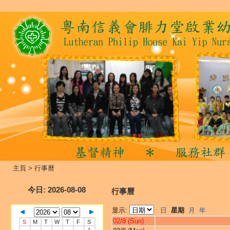
主頁
>
行事曆
今日
: 2026-08-08
行事曆
显示:
日
星期
月
年
02/8 (Sun)
S
M
T
W
T
F
S