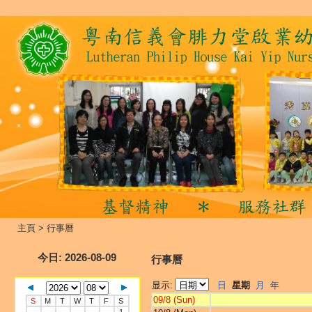
主頁
>
行事曆
今日
: 2026-08-09
行事曆
显示:
日
星期
月
年
09/8 (Sun)
S
M
T
W
T
F
S