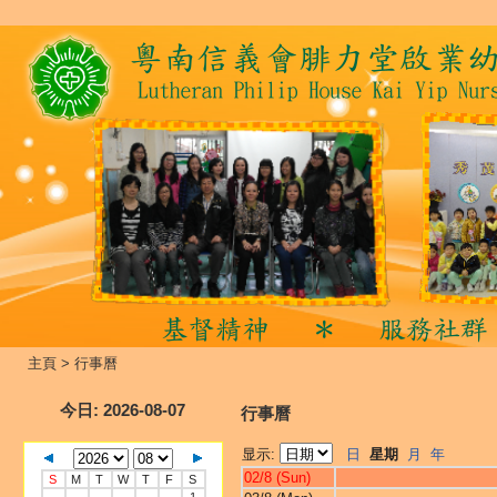
主頁
>
行事曆
今日
: 2026-08-07
行事曆
显示:
日
星期
月
年
02/8 (Sun)
S
M
T
W
T
F
S