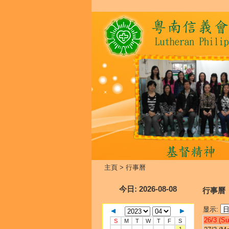
主頁
>
行事曆
今日
: 2026-08-08
行事曆
显示:
26/3 (Su
S
M
T
W
T
F
S