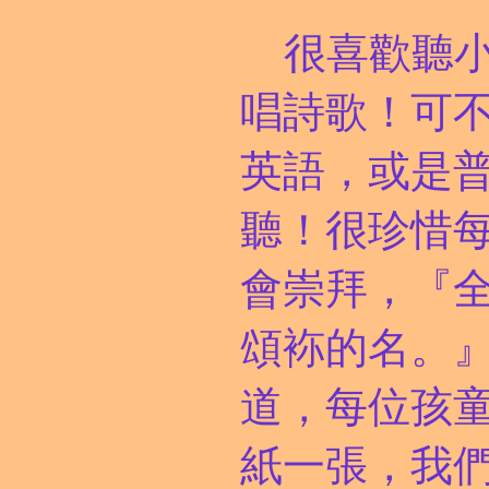
很喜歡聽
唱詩歌！可
英語，或是
聽！很珍惜
會崇拜，
『
頌
袮
的名。
』
道，每位孩
紙一張，我