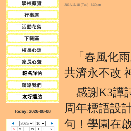
2014/11/18 (Tue), 4:30pm
「春風化雨三
共濟永不改 
感謝K3譚
周年標語設
Today
: 2026-08-08
句！學園在
S
M
T
W
T
F
S