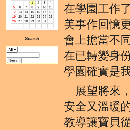
1
2
3
4
在學園工作
5
6
7
8
9
10
11
12
13
14
15
16
17
18
19
20
21
22
23
24
25
美事作回憶更
26
27
28
29
30
31
會上擔當不
Search
在已轉變身
學園確實是
展望將來，
安全又溫暖
教導讓寶貝