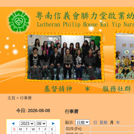
主頁
>
行事曆
今日
: 2026-08-08
行事曆
顯示:
日
星期
月
年
01/9 (Fri)
S
M
T
W
T
F
S