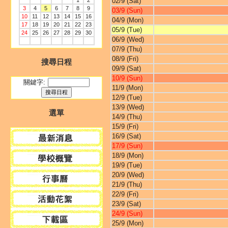
1
2
02/9 (Sat)
3
4
5
6
7
8
9
03/9 (Sun)
10
11
12
13
14
15
16
04/9 (Mon)
17
18
19
20
21
22
23
05/9 (Tue)
24
25
26
27
28
29
30
06/9 (Wed)
07/9 (Thu)
08/9 (Fri)
搜尋日程
09/9 (Sat)
10/9 (Sun)
關鍵字:
11/9 (Mon)
12/9 (Tue)
13/9 (Wed)
選單
14/9 (Thu)
15/9 (Fri)
16/9 (Sat)
17/9 (Sun)
18/9 (Mon)
19/9 (Tue)
20/9 (Wed)
21/9 (Thu)
22/9 (Fri)
23/9 (Sat)
24/9 (Sun)
25/9 (Mon)