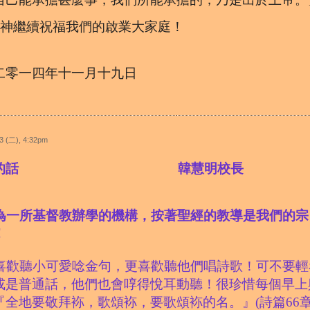
繼續祝福我們的啟業大家庭！
二零一四年十一月十九日
3 (二), 4:32pm
的話
韓慧明校長
為一所基督教辦學的機構，按著聖經的教導是我們的宗
！
喜歡聽小可愛唸金句，更喜歡聽他們唱詩歌！可不要輕
或是普通話，他們也會啍得悅耳動聽！很珍惜每個早上
『
全地要敬拜
袮
，歌頌
袮
，要歌頌
袮
的名。
』(詩篇66章