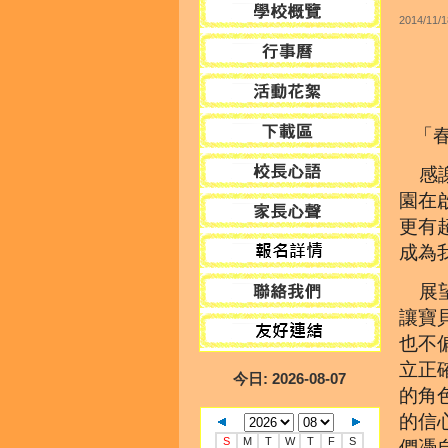
2014/11/1
「春
感謝
園在
更有
成為
展望
讓寶
也不
立正
今日
: 2026-08-07
的角
的信
S
M
T
W
T
F
S
們憑