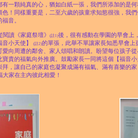
都有一顆純真的心，猶如白紙一張，我們所添加的是何
顏色！同樣重要是，二至六歲的孩童
求知慾很強
，我們
的福音。
從閱讀《家庭祭壇
》
後，很有感動在學園的早會上
(
註1)
福音小天使】
的單張，此舉不單讓家長知悉早會上
(註2)
可愛向周遭的鄰舍、家人頌唱和朗讀。盼望每位孩子從
此寶貴的福氣向外推廣。鼓勵家長一同將這個【福音小
崇拜，讓自己的家庭也凝聚成滿有福氣、滿有喜樂的家
福大家在主內彼此相愛！