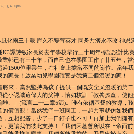
8 (二), 4:30pm
風化雨三十載 歷久不變育英才 同舟共濟永不改 神恩
K3譚詩敏家長於去年學校舉行三十周年標語設計比
啟業邨已有三十年，而自己也在學園工作了廿五年，當
超過1500位畢業生，在社會上擔當不同的崗位。當年
我的家長！啟業幼兒學園確實是我第二個溫暖的家！
將來，當然堅持為孩子提供一個既安全又溫暖的第二
貝從小認識這偉大的父神，恰如校訓「教養孩童，使他
偏離。」(箴言二十二章6節)。唯有依循基督的教導，
確的價值觀！當然我們一班同工，一起共事就仿如我們
色，互相配搭，少了一口釘子也不可！再加上我們擁有
心，更讓我們彼此支持！「我們因基督所以在上帝面前
自己能承擔甚麼事，我們所能承擔的，乃是出於上帝。」