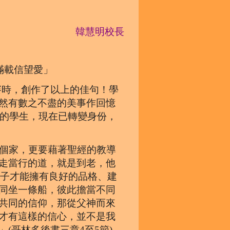
韓慧明校長
滿載信望愛」
賽時，創作了以上的佳句！學
然有數之不盡的美事作回憶
我的學生，現在已轉變身份，
個家，更要藉著聖經的教導
走當行的道，就是到老，他
孩子才能擁有良好的品格、建
同坐一條船，彼此擔當不同
共同的信仰，那從父神而來
才有這樣的信心，並不是我
(哥林多後書三章4至5節)。