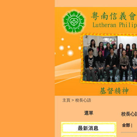
主頁
>
校長心語
選單
校長心
全部
|