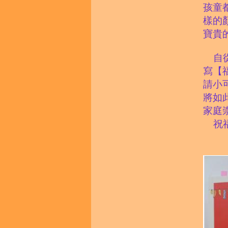
孩童
樣的
寶貴
自
寫【
請小
將如
家庭
祝