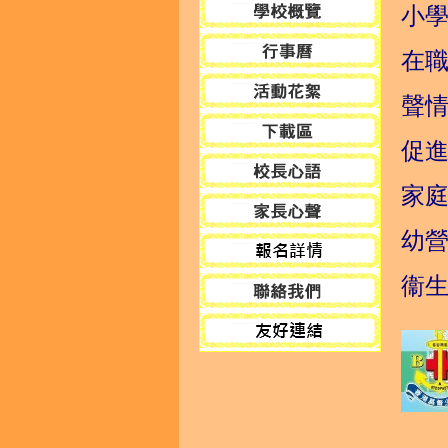
小
在
聲
促
家
幼
衞