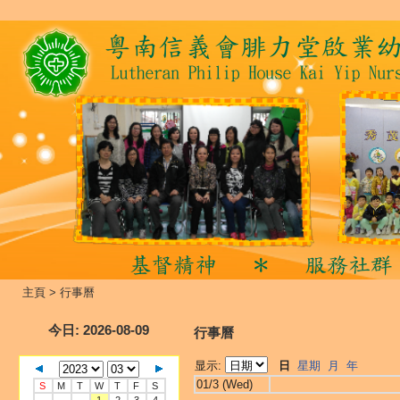
主頁
>
行事曆
今日
: 2026-08-09
行事曆
显示:
日
星期
月
年
01/3 (Wed)
S
M
T
W
T
F
S