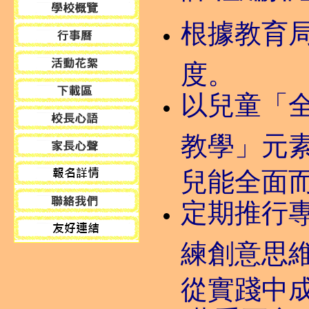
根據教育
度。
以兒童「
教學」元
兒能全面
定期推行
練創意思
從實踐中