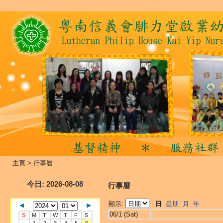
主頁
>
行事曆
今日
: 2026-08-08
行事曆
顯示:
日
星期
月
年
06/1 (Sat)
S
M
T
W
T
F
S