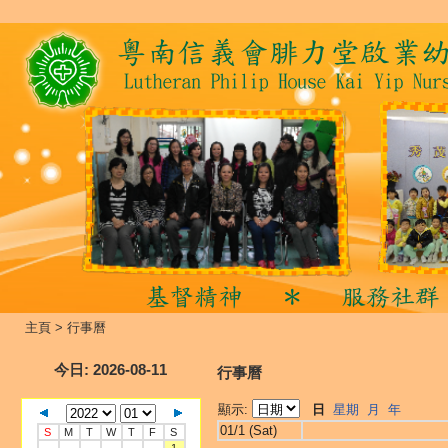
主頁
>
行事曆
今日
: 2026-08-11
行事曆
顯示:
日
星期
月
年
01/1 (Sat)
S
M
T
W
T
F
S