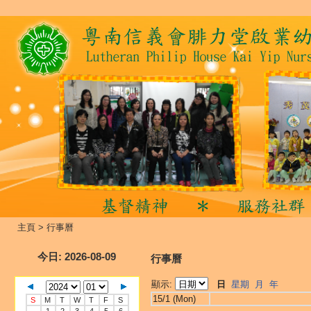
主頁
>
行事曆
今日
: 2026-08-09
行事曆
顯示:
日
星期
月
年
15/1 (Mon)
S
M
T
W
T
F
S