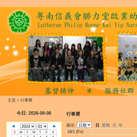
主頁
>
行事曆
今日
: 2026-08-08
行事曆
顯示:
日
星期
月
年
19/1 (Fri)
S
M
T
W
T
F
S