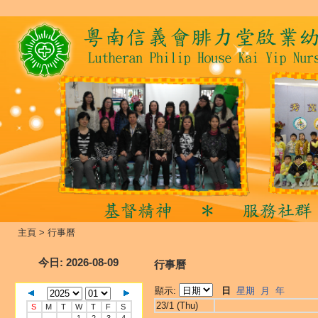
主頁
>
行事曆
今日
: 2026-08-09
行事曆
顯示:
日
星期
月
年
23/1 (Thu)
S
M
T
W
T
F
S