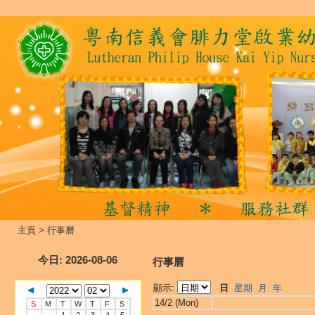
主頁
>
行事曆
今日
: 2026-08-06
行事曆
顯示:
日
星期
月
年
14/2 (Mon)
S
M
T
W
T
F
S