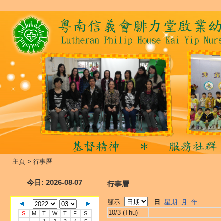
主頁
>
行事曆
今日
: 2026-08-07
行事曆
顯示:
日
星期
月
年
10/3 (Thu)
S
M
T
W
T
F
S