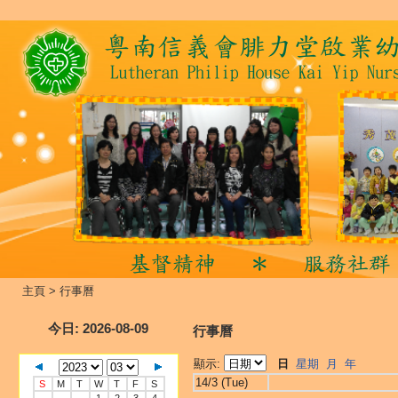
主頁
>
行事曆
今日
: 2026-08-09
行事曆
顯示:
日
星期
月
年
14/3 (Tue)
S
M
T
W
T
F
S