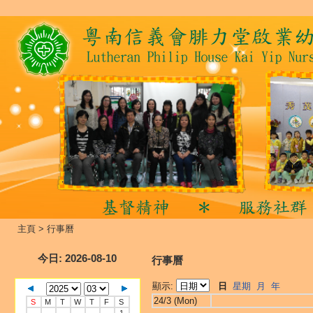
主頁
>
行事曆
今日
: 2026-08-10
行事曆
顯示:
日
星期
月
年
24/3 (Mon)
S
M
T
W
T
F
S