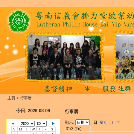
主頁
>
行事曆
今日
: 2026-08-09
行事曆
顯示:
日
星期
月
年
31/3 (Fri)
S
M
T
W
T
F
S