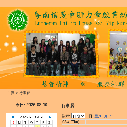
主頁
>
行事曆
今日
: 2026-08-10
行事曆
顯示:
日
星期
月
年
03/4 (Thu)
S
M
T
W
T
F
S