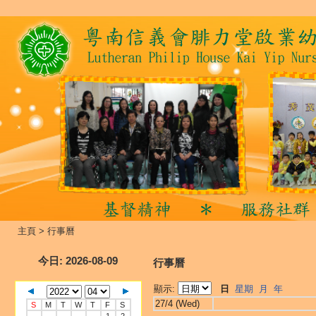
主頁
>
行事曆
今日
: 2026-08-09
行事曆
顯示:
日
星期
月
年
27/4 (Wed)
S
M
T
W
T
F
S