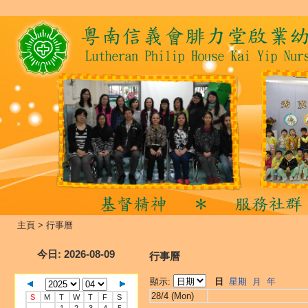
主頁
>
行事曆
今日
: 2026-08-09
行事曆
顯示:
日
星期
月
年
28/4 (Mon)
S
M
T
W
T
F
S