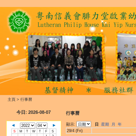
主頁
>
行事曆
今日
: 2026-08-07
行事曆
顯示:
日
星期
月
年
29/4 (Fri)
S
M
T
W
T
F
S