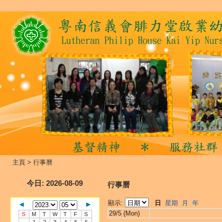
主頁
>
行事曆
今日
: 2026-08-09
行事曆
顯示:
日
星期
月
年
29/5 (Mon)
S
M
T
W
T
F
S