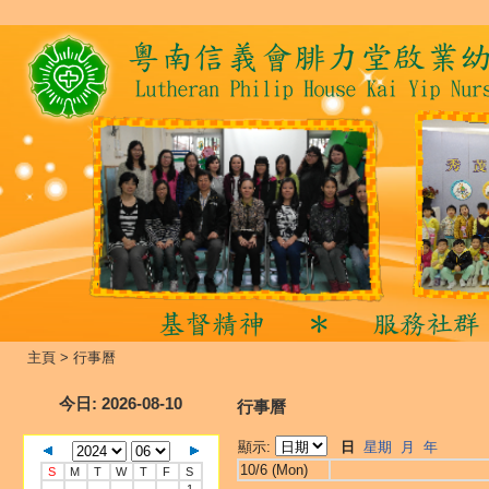
主頁
>
行事曆
今日
: 2026-08-10
行事曆
顯示:
日
星期
月
年
10/6 (Mon)
S
M
T
W
T
F
S