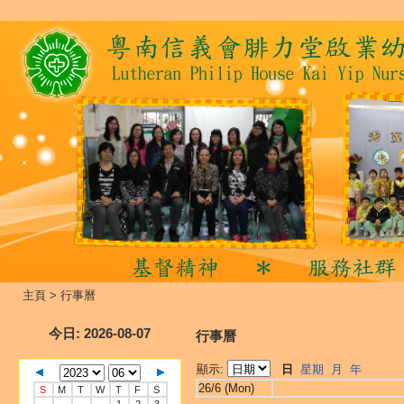
主頁
>
行事曆
今日
: 2026-08-07
行事曆
顯示:
日
星期
月
年
26/6 (Mon)
S
M
T
W
T
F
S