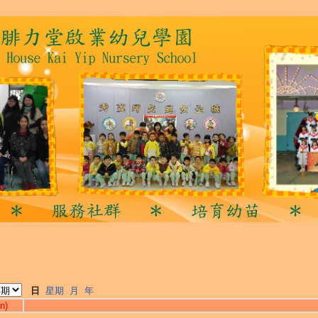
日
星期
月
年
n)