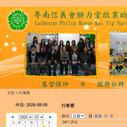
主頁
>
行事曆
今日
: 2026-08-09
行事曆
顯示:
日
星期
月
年
04/7 (Fri)
S
M
T
W
T
F
S