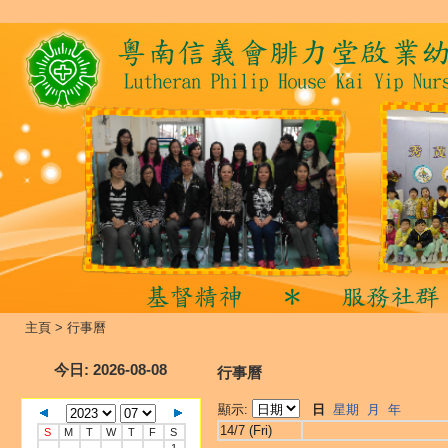
主頁
>
行事曆
今日
: 2026-08-08
行事曆
顯示:
日
星期
月
年
14/7 (Fri)
S
M
T
W
T
F
S