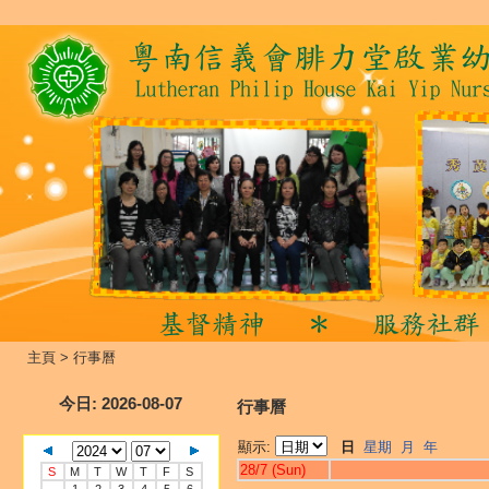
主頁
>
行事曆
今日
: 2026-08-07
行事曆
顯示:
日
星期
月
年
28/7 (Sun)
S
M
T
W
T
F
S