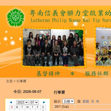
主頁
>
行事曆
今日
: 2026-08-07
行事曆
顯示:
日
星期
月
年
29/7 (Sat)
S
M
T
W
T
F
S