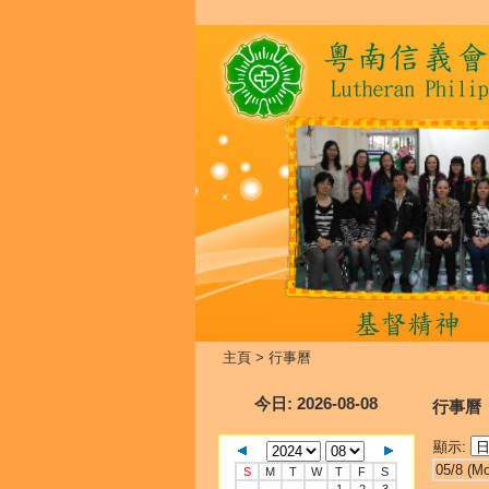
主頁
>
行事曆
今日
: 2026-08-08
行事曆
顯示:
05/8 (M
S
M
T
W
T
F
S