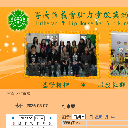
主頁
>
行事曆
今日
: 2026-08-07
行事曆
顯示:
日
星期
月
年
08/8 (Tue)
S
M
T
W
T
F
S