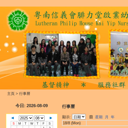
主頁
>
行事曆
今日
: 2026-08-09
行事曆
顯示:
日
星期
月
年
18/8 (Mon)
S
M
T
W
T
F
S