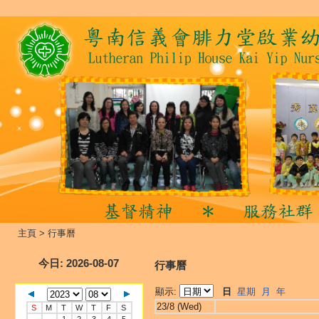
主頁
>
行事曆
今日
: 2026-08-07
行事曆
顯示:
日
星期
月
年
23/8 (Wed)
S
M
T
W
T
F
S