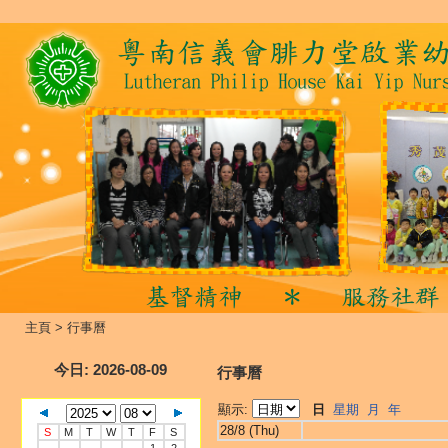
主頁
>
行事曆
今日
: 2026-08-09
行事曆
顯示:
日
星期
月
年
28/8 (Thu)
S
M
T
W
T
F
S