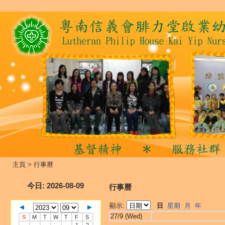
主頁
>
行事曆
今日
: 2026-08-09
行事曆
顯示:
日
星期
月
年
27/9 (Wed)
S
M
T
W
T
F
S