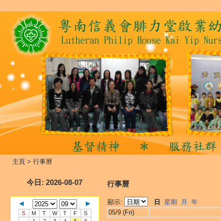
主頁
>
行事曆
今日
: 2026-08-07
行事曆
顯示:
日
星期
月
年
05/9 (Fri)
S
M
T
W
T
F
S